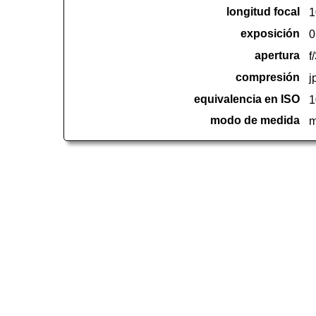
longitud focal
1
exposición
0
apertura
f
compresión
j
equivalencia en ISO
1
modo de medida
m