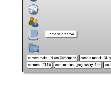
lugar
personas
álbumes
Torneria creativa
categorías
camera make
Nikon Corporation
camera model
Niko
aperture
f/14.0
compression
jpeg quality: fine
iso 