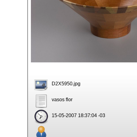
[tr]
filename
D2X5950.jpg
título
vasos flor
[tr]
datetime
15-05-2007 18:37:04 -03
fotógrafo